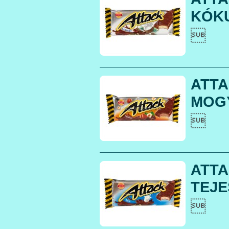
KÓKU

ATTA
MOGY

ATTA
TEJES
