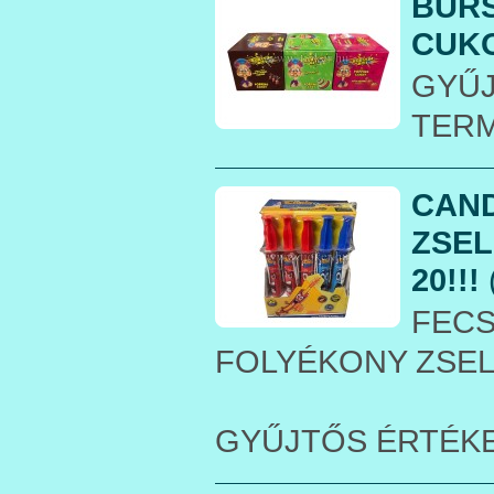
BURS
CUKOR
GYŰ
TER
CAND
ZSEL
20!!!
FECS
FOLYÉKONY ZSE
GYŰJTŐS ÉRTÉK