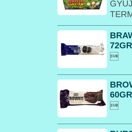
GYŰJ
TER
BRAW
72GR 

BROW
60GR.
