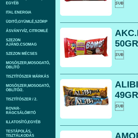

EGYÉB
ITAL ENERGIA
ÜDITŐ,GYÜMLÉ,SZÖRP
AKC.
ÁSVÁNYVÍZ, CITROMLÉ
SZEZON
50GR.
AJÁND.CSOMAG

SZEZON MÉCSES
MOSÓSZER,MOSOGATÓ,
ÖBLÍTŐ
TISZTÍTÓSZER MÁRKÁS
ALIB
MOSÓSZER,MOSOGATÓ,
ÖBLÍTŐ/2.
49GR.
TISZTÍTÓSZER / 2.

ROVAR-
RÁGCSÁLÓIRTÓ
ILLATOSÍTÓ,EGYÉB
TESTÁPOLÁS,
AMOR
TISZTÁLKODÁS