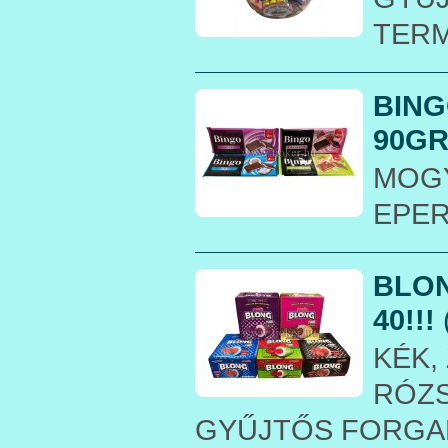
TER
BING
90GR
MOGY
EPE
BLON
40!!!
KÉK,
RÓZS
GYŰJTŐS FORGA