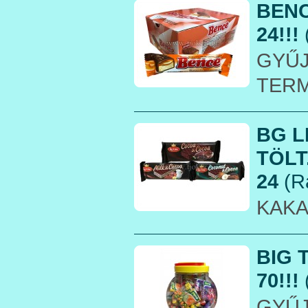
BENC
24!!!
GYŰJ
TER
BG L
TÖLT
24
(R
KAKA
BIG 
70!!!
GYŰ