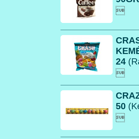

CRA
KEM
24
(R

CRAZ
50
(Ké
