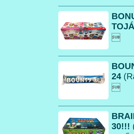
BON
TOJÁ

BOUN
24
(R

BRAI
30!!!