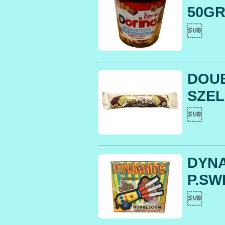
50GR 

DOUB
SZEL

DYNA
P.SW
