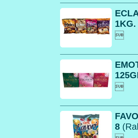
ECLA
1KG. 

EMO
125GR

FAVO
8
(Rak