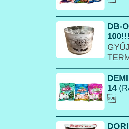
DB-O
100!!
GYŰ
TER
DEMI
14
(R

DORI