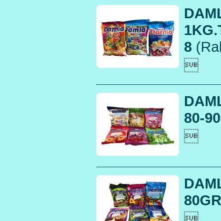
DAM
1KG.
8
(Rak

DAM
80-90

DAM
80GR
