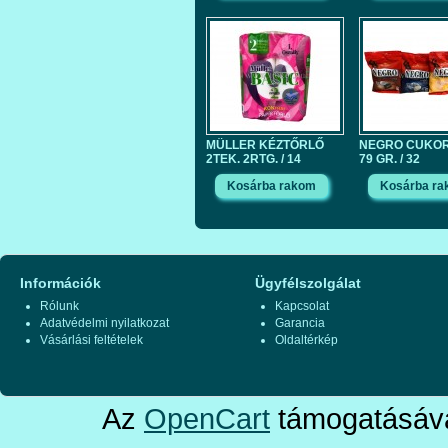
MÜLLER KÉZTŐRLŐ
NEGRO CUKO
2TEK. 2RTG. / 14
79 GR. / 32
Információk
Ügyfélszolgálat
Rólunk
Kapcsolat
Adatvédelmi nyilatkozat
Garancia
Vásárlási feltételek
Oldaltérkép
Az
OpenCart
támogatásáva