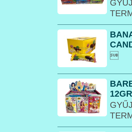
GYŰJ
TER
BANA
CAND

BARB
12GR.
GYŰ
TER