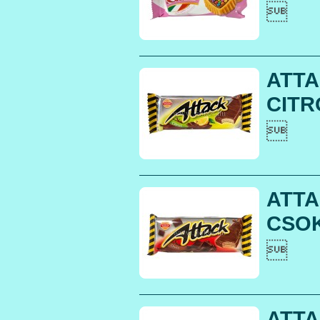

ATTA
CITR

ATTA
CSOK

ATTA