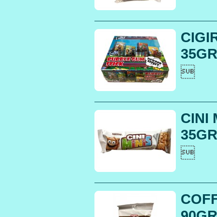
CIGI
35GR

CINI
35GR.

COF
90GR.