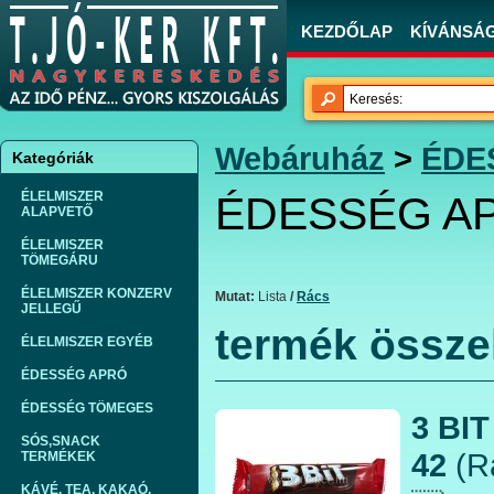
KEZDŐLAP
KÍVÁNSÁGL
Webáruház
>
ÉDE
Kategóriák
ÉLELMISZER
ÉDESSÉG A
ALAPVETŐ
ÉLELMISZER
TÖMEGÁRU
ÉLELMISZER KONZERV
Mutat:
Lista
/
Rács
JELLEGŰ
termék össze
ÉLELMISZER EGYÉB
ÉDESSÉG APRÓ
ÉDESSÉG TÖMEGES
3 BIT
SÓS,SNACK
42
(R
TERMÉKEK
KÁVÉ, TEA, KAKAÓ,