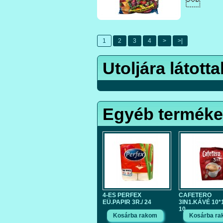

1
2
3
4
>
>|
Utoljára látotta
Egyéb termék
4-ES PERFEX
CAFETERO
EÜ.PAPIR 3R./ 24
3IN1.KÁVÉ 10*1
10