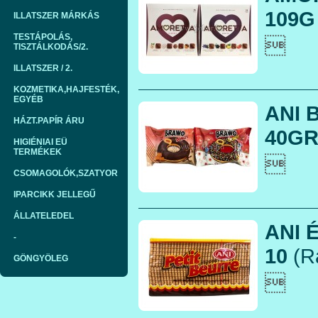
109G 
ILLATSZER MÁRKÁS
TESTÁPOLÁS,

TISZTÁLKODÁS/2.
ILLATSZER / 2.
KOZMETIKA,HAJFESTÉK,
EGYÉB
ANI 
HÁZT.PAPÍR ÁRU
40GR.
HIGIÉNIAI EÜ
TERMÉKEK

CSOMAGOLÓK,SZATYOR
IPARCIKK JELLEGŰ
ÁLLATELEDEL
ANI 
-
10
(R
GÖNGYÖLEG
