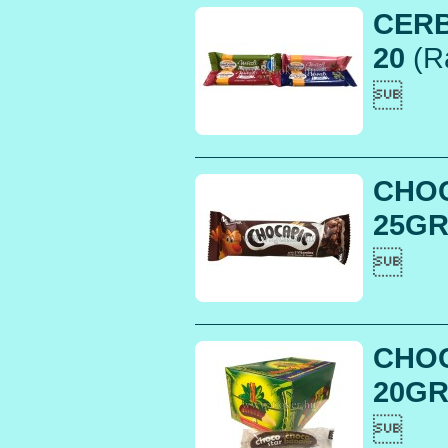
CERB
20
(R

CHO
25GR.

CHO
20GR.
