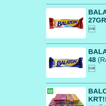
BALA
27GR

BALA
48
(R

BALO
KRT!!