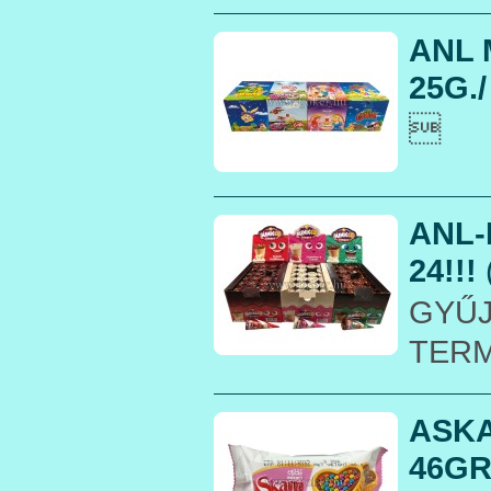
ANL 
25G./

ANL-
24!!!
GYŰJ
TER
ASKA
46GR 