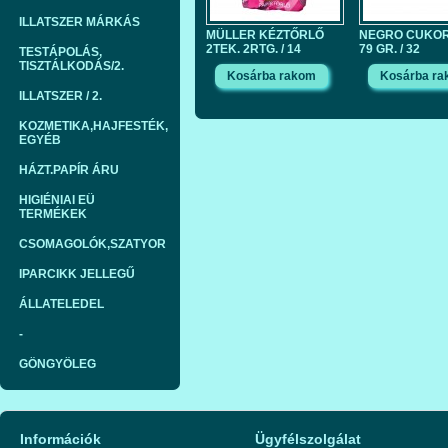
ILLATSZER MÁRKÁS
MÜLLER KÉZTŐRLŐ
NEGRO CUKO
2TEK. 2RTG. / 14
79 GR. / 32
TESTÁPOLÁS,
TISZTÁLKODÁS/2.
ILLATSZER / 2.
KOZMETIKA,HAJFESTÉK,
EGYÉB
HÁZT.PAPÍR ÁRU
HIGIÉNIAI EÜ
TERMÉKEK
CSOMAGOLÓK,SZATYOR
IPARCIKK JELLEGŰ
ÁLLATELEDEL
-
GÖNGYÖLEG
Információk
Ügyfélszolgálat