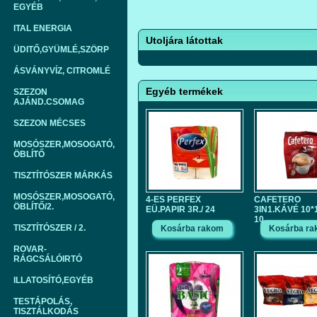
EGYÉB
ITAL ENERGIA
Utoljára látottak
ÜDITŐ,GYÜMLÉ,SZÖRP
ÁSVÁNYVÍZ, CITROMLÉ
Egyéb termékek
SZEZON
AJÁND.CSOMAG
SZEZON MÉCSES
MOSÓSZER,MOSOGATÓ,
ÖBLÍTŐ
TISZTÍTÓSZER MÁRKÁS
MOSÓSZER,MOSOGATÓ,
4-ES PERFEX
CAFETERO
ÖBLÍTŐ/2.
EÜ.PAPIR 3R./ 24
3IN1.KÁVÉ 10*1
10
TISZTÍTÓSZER / 2.
ROVAR-
RÁGCSÁLÓIRTÓ
ILLATOSÍTÓ,EGYÉB
TESTÁPOLÁS,
TISZTÁLKODÁS