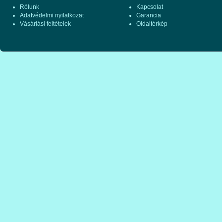
Rólunk
Kapcsolat
Adatvédelmi nyilatkozat
Garancia
Vásárlási feltételek
Oldaltérkép