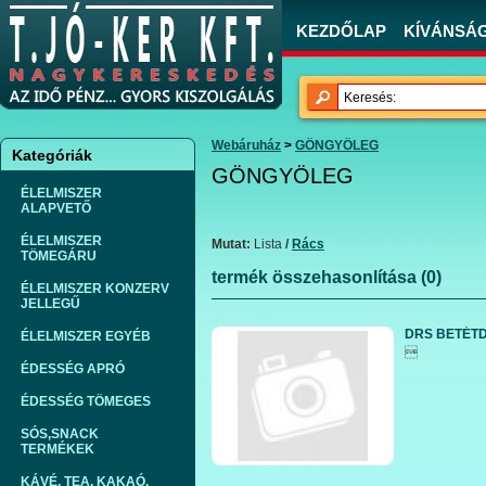
KEZDŐLAP
KÍVÁNSÁGL
Webáruház
>
GÖNGYÖLEG
Kategóriák
GÖNGYÖLEG
ÉLELMISZER
ALAPVETŐ
ÉLELMISZER
Mutat:
Lista
/
Rács
TÖMEGÁRU
termék összehasonlítása (0)
ÉLELMISZER KONZERV
JELLEGŰ
DRS BETÉTD
ÉLELMISZER EGYÉB

ÉDESSÉG APRÓ
ÉDESSÉG TÖMEGES
SÓS,SNACK
TERMÉKEK
KÁVÉ, TEA, KAKAÓ,