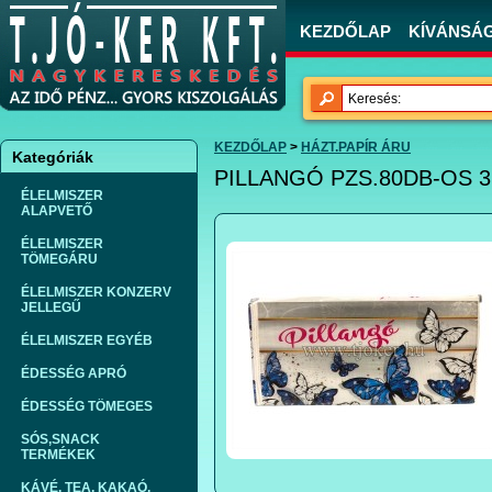
KEZDŐLAP
KÍVÁNSÁGL
KEZDŐLAP
>
HÁZT.PAPÍR ÁRU
Kategóriák
PILLANGÓ PZS.80DB-OS 3
ÉLELMISZER
ALAPVETŐ
ÉLELMISZER
TÖMEGÁRU
ÉLELMISZER KONZERV
JELLEGŰ
ÉLELMISZER EGYÉB
ÉDESSÉG APRÓ
ÉDESSÉG TÖMEGES
SÓS,SNACK
TERMÉKEK
KÁVÉ, TEA, KAKAÓ,