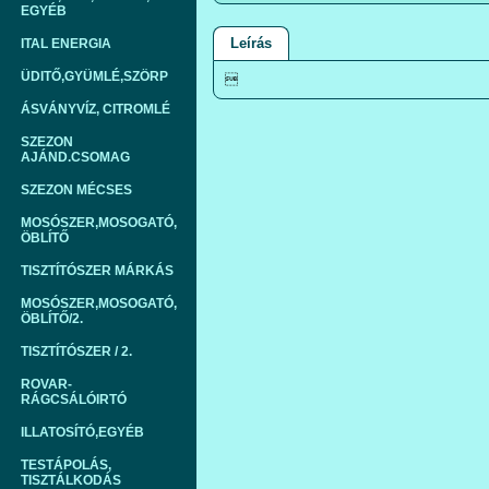
EGYÉB
Leírás
ITAL ENERGIA
ÜDITŐ,GYÜMLÉ,SZÖRP

ÁSVÁNYVÍZ, CITROMLÉ
SZEZON
AJÁND.CSOMAG
SZEZON MÉCSES
MOSÓSZER,MOSOGATÓ,
ÖBLÍTŐ
TISZTÍTÓSZER MÁRKÁS
MOSÓSZER,MOSOGATÓ,
ÖBLÍTŐ/2.
TISZTÍTÓSZER / 2.
ROVAR-
RÁGCSÁLÓIRTÓ
ILLATOSÍTÓ,EGYÉB
TESTÁPOLÁS,
TISZTÁLKODÁS