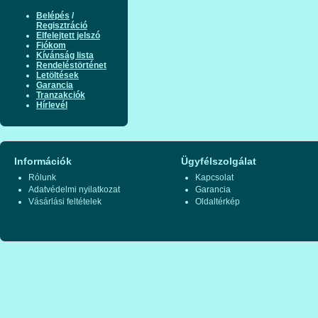
Belépés
/
Regisztráció
Elfelejtett jelszó
Fiókom
Kívánság lista
Rendeléstörténet
Letöltések
Garancia
Tranzakciók
Hírlevél
Információk
Ügyfélszolgálat
Rólunk
Kapcsolat
Adatvédelmi nyilatkozat
Garancia
Vásárlási feltételek
Oldaltérkép